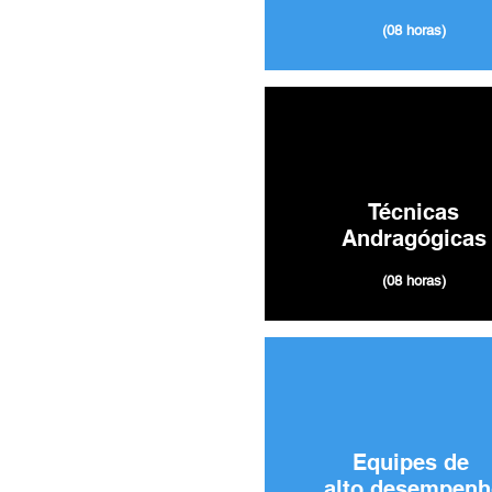
(08 horas)
Técnicas
Andragógicas
(08 horas)
Equipes de
alto desempenh