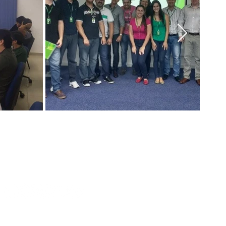
(41) 99239-6063 (WhatsApp)
aiobeck@andragogiabrasil.com.br