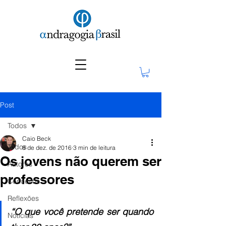
Post
Todos
Caio Beck
Todos
8 de dez. de 2016
3 min de leitura
Os jovens não querem ser
Autores
professores
Conceitos
Reflexões
“O que você pretende ser quando 
Notícias