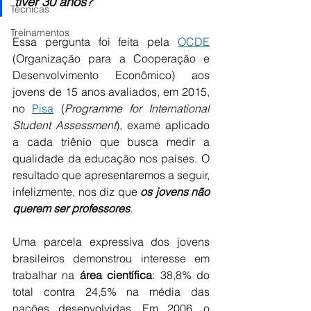
tiver 30 anos?” 
Técnicas
Treinamentos
Essa pergunta foi feita pela 
OCDE
(Organização para a Cooperação e 
Desenvolvimento Econômico) aos 
jovens de 15 anos avaliados, em 2015, 
no 
Pisa
 (
Programme for International 
Student Assessment
), exame aplicado 
a cada triênio que busca medir a 
qualidade da educação nos países. O 
resultado que apresentaremos a seguir, 
infelizmente, nos diz que 
os jovens não 
querem ser professores
.
Uma parcela expressiva dos jovens 
brasileiros demonstrou interesse em 
trabalhar na 
área científica
: 38,8% do 
total contra 24,5% na média das 
nações desenvolvidas. Em 2006, o 