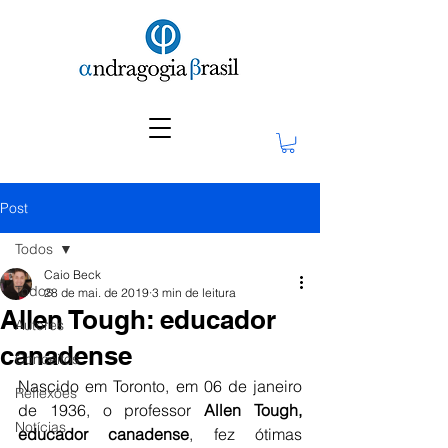
Post
Todos
Caio Beck
Todos
28 de mai. de 2019
3 min de leitura
Allen Tough: educador
Autores
canadense
Conceitos
Nascido em Toronto, em 06 de janeiro 
Reflexões
de 1936, o professor 
Allen Tough, 
Notícias
educador canadense
, fez ótimas 