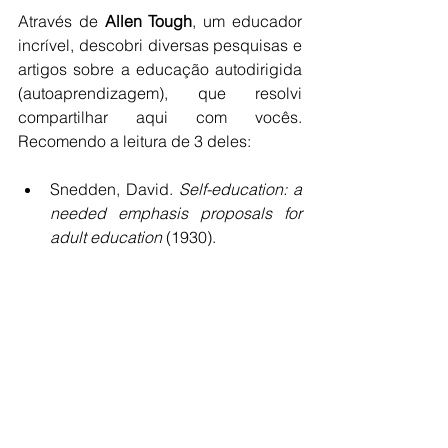
Através de 
Allen Tough
, um educador 
incrível, descobri diversas pesquisas e 
artigos sobre a educação autodirigida 
(autoaprendizagem), que resolvi 
compartilhar aqui com vocês. 
Recomendo a leitura de 3 deles:
Snedden, David. 
Self-education: a 
needed emphasis proposals for 
adult education
 (1930). 
Congreve, Millard. 
Toward 
independent learning (1963).
–Campbell, Vincent. 
Research on 
self-directed learning in the 
classroom (1964).
Para referenciar o artigo, utilizar: