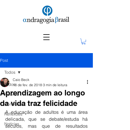
Post
Todos
Caio Beck
Todos
18 de fev. de 2018
3 min de leitura
Aprendizagem ao longo
Autores
da vida traz felicidade
Conceitos
A educação de adultos é uma área 
Reflexões
delicada, que se debate/estuda há 
Notícias
séculos, mas que de resultados 