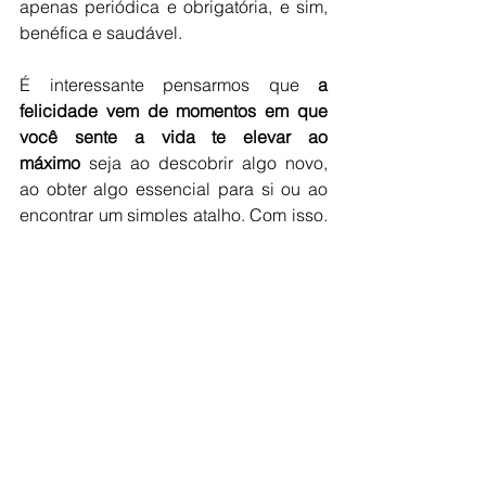
apenas periódica e obrigatória, e sim, 
benéfica e saudável.
É interessante pensarmos que
 a 
felicidade vem de momentos em que 
você sente a vida te elevar ao 
máximo
 seja ao descobrir algo novo, 
ao obter algo essencial para si ou ao 
encontrar um simples atalho. Com isso, 
encerro lembrando que Aristóteles 
defendia que a felicidade é uma 
atividade de acordo com o que há de 
melhor no homem, e se há algo melhor 
do que a educação, deixem-me saber.
Para referenciar o artigo, utilizar:
Beck, C. (2018). Aprendizagem ao 
longo da vida traz felicidade. 
Andragogia Brasil. Disponível 