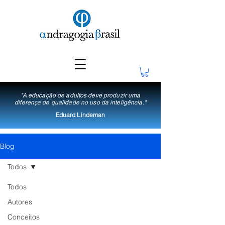
"A educação de adultos deve produzir uma
diferença de qualidade no uso da inteligência."
Eduard Lindeman
Blog
Todos
Todos
Autores
Conceitos