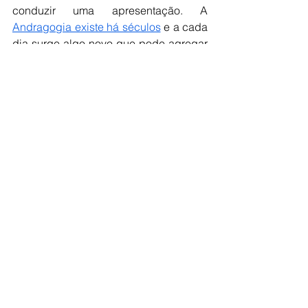
conduzir uma apresentação. A 
Andragogia existe há séculos
 e a cada 
dia surge algo novo que pode agregar 
para seu desenvolvimento como 
educador, basta que você esteja 
disposto.
Encerro com um trecho da música do 
Elvis Presley, 
My Way
:
“For what is a man, what has he got? If 
not himself, then he has naught”
“O que é um homem, o que ele tem? Se 
não for a si mesmo, então ele nada 
tem.”