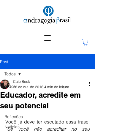
Post
Todos
Caio Beck
Todos
28 de out. de 2016
4 min de leitura
Educador, acredite em
Autores
seu potencial
Conceitos
Reflexões
Você já deve ter escutado essa frase: 
Notícias
“
Se você não acreditar no seu 