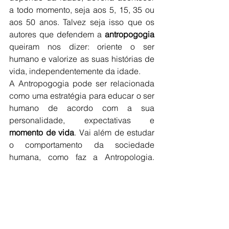
a todo momento, seja aos 5, 15, 35 ou 
aos 50 anos. Talvez seja isso que os 
autores que defendem a 
antropogogia
queiram nos dizer: oriente o ser 
humano e valorize as suas histórias de 
vida, independentemente da idade.
A Antropogogia pode ser relacionada 
como uma estratégia para educar o ser 
humano de acordo com a sua 
personalidade, expectativas e 
momento de vida
. Vai além de estudar 
o comportamento da sociedade 
humana, como faz a Antropologia. 
Consideremos que as normas e os 
valores atuais da sociedade são 
importantes, mas que além disso, 
precisamos enxergar o indivíduo como 
parte desta evolução constante e que, 