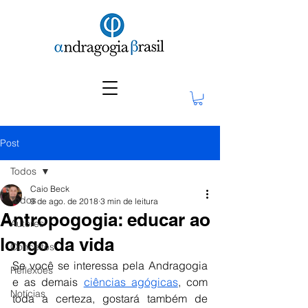
Post
Todos
Caio Beck
Todos
9 de ago. de 2018
3 min de leitura
Antropogogia: educar ao
Autores
longo da vida
Conceitos
Se você se interessa pela Andragogia 
Reflexões
e as demais 
ciências agógicas
, com 
Notícias
toda a certeza, gostará também de 