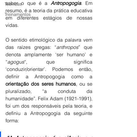
saber o que é a 
Antropogogia
. Em 
Técnicas
resumo, é a teoria da prática educativa 
Treinamentos
em diferentes estágios de nossas 
vidas.
O sentido etimológico da palavra vem 
das raízes gregas: “
anthropos
” que 
denota amplamente ‘ser humano’ e 
“
agogus
“, que significa 
‘conduzir/orientar’. Podemos então, 
definir a Antropogogia como a 
orientação dos seres humanos
, ou se 
pluralizado, “a conduta da 
humanidade”. Felix Adam (1921-1991), 
foi um dos responsáveis pela teoria, e 
definiu a Antropogogia da seguinte 
forma: