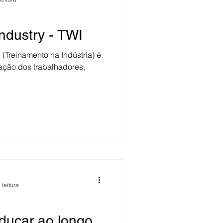
Industry - TWI
I (Treinamento na Indústria) é
ação dos trabalhadores,
 leitura
ducar ao longo