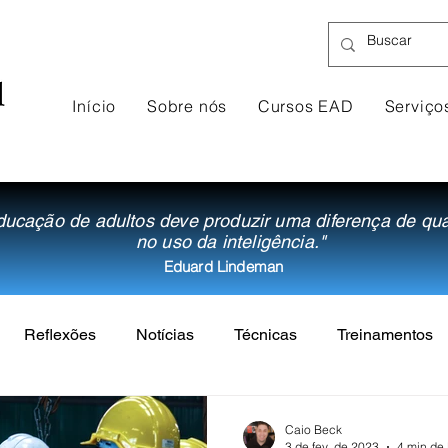
Início
Sobre nós
Cursos EAD
Serviço
ducação de adultos deve produzir uma diferença de qu
no uso da inteligência."
Eduard Lindeman
Reflexões
Notícias
Técnicas
Treinamentos
Caio Beck
3 de fev. de 2023
4 min de 