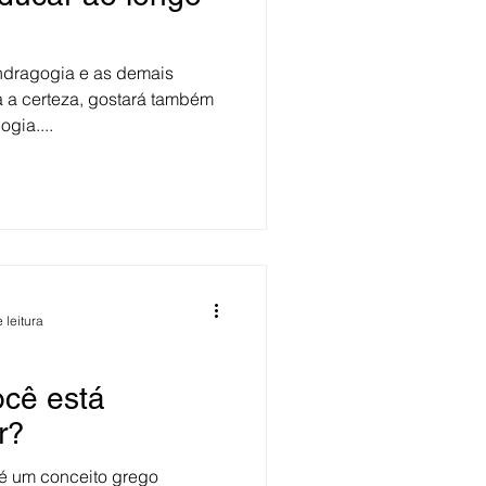
Andragogia e as demais
 a certeza, gostará também
gia....
 leitura
ocê está
r?
 é um conceito grego