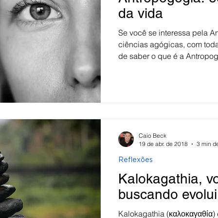
da vida
Se você se interessa pela 
ciências agógicas, com toda
de saber o que é a Antropogo
Caio Beck
19 de abr. de 2018
3 min de
Reflexões
Kalokagathia, v
buscando evolui
Kalokagathia (καλοκαγαθία)