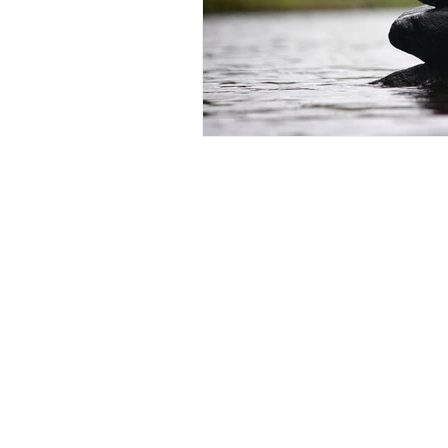
Início
Sobre nós
Cursos EAD
Serviços
Editora
Blog
Contato