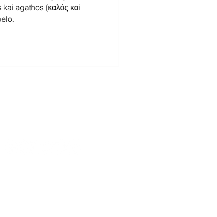
 kai agathos (καλός καi
belo.
(41) 99239-6063 (WhatsApp)
aiobeck@andragogiabrasil.com.br