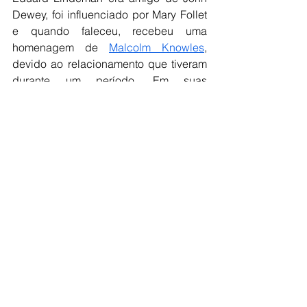
Dewey, foi influenciado por Mary Follet 
e quando faleceu, recebeu uma 
homenagem de 
Malcolm Knowles
, 
devido ao relacionamento que tiveram 
durante um período. Em suas 
publicações (as mais conhecidas são 
‘The Meaning of Adult Education’, 
‘What is Adult Education?
‘ e 
‘The 
Sociology of Adult Education
‘) o 
educador americano ajudou a 
popularizar o termo 
Andragogia
, criado 
por Alexander Kapp em 1833.
Quer saber mais sobre Lindeman e 
seus feitos andragógicos? Temos uma 
aula dedicada a ele em nosso 
curso 
de Andragogia – Educação de 
Adultos. 