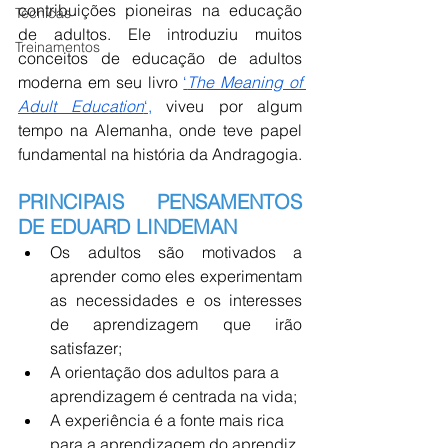
contribuições pioneiras na educação 
Técnicas
de adultos. Ele introduziu muitos 
Treinamentos
conceitos de educação de adultos 
moderna em seu livro 
‘
The Meaning of 
Adult Education
‘,
 viveu por algum 
tempo na Alemanha, onde teve papel 
fundamental na história da Andragogia.
PRINCIPAIS PENSAMENTOS 
DE EDUARD LINDEMAN 
Os adultos são motivados a 
aprender como eles experimentam 
as necessidades e os interesses 
de aprendizagem que irão 
satisfazer;
A orientação dos adultos para a 
aprendizagem é centrada na vida;
A experiência é a fonte mais rica 
para a aprendizagem do aprendiz 