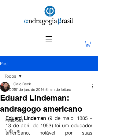
Post
Todos
Caio Beck
Todos
17 de jan. de 2016
3 min de leitura
Eduard Lindeman:
Autores
andragogo americano
Conceitos
Eduard Lindeman
 (9 de maio, 1885 – 
Reflexões
13 de abril de 1953) foi um educador 
Notícias
americano, notável por suas 