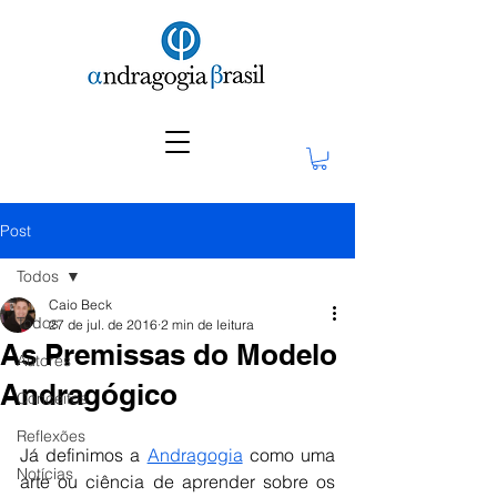
Post
Todos
Caio Beck
Todos
27 de jul. de 2016
2 min de leitura
As Premissas do Modelo
Autores
Andragógico
Conceitos
Reflexões
Já definimos a 
Andragogia
 como uma 
Notícias
arte ou ciência de aprender sobre os 