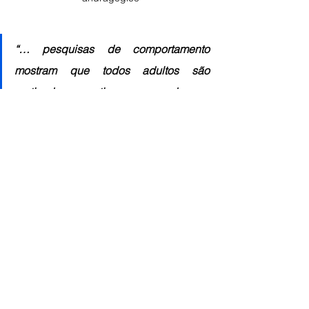
“… pesquisas de comportamento 
mostram que todos adultos são 
motivados a continuar crescendo e se 
desenvolvendo.” (Soboll, 2010, p.4)
Para referenciar o artigo, utilizar:
– Beck, C.
 (2016). As Premissas do 
Modelo Andragógico. Andragogia 
Brasil. Disponível em: 
https://andragogiabrasil.com.br/as-
premissas-do-modelo-andragogico/
andragogia
educação
ensinodeadultos
alunos
aprender
conhecimento
aprendizado
aluno
conceito
aprendiz
malcolm knowles