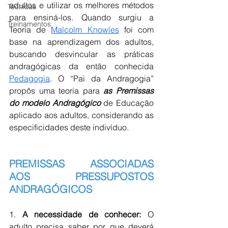
adultos e utilizar os melhores métodos 
Técnicas
para ensiná-los. Quando surgiu a 
Treinamentos
Teoria de 
Malcolm Knowles
 foi com 
base na aprendizagem dos adultos, 
buscando desvincular as práticas 
andragógicas da então conhecida 
Pedagogia
. O “Pai da Andragogia” 
propôs uma teoria para 
as Premissas 
do modelo Andragógico
 de Educação 
aplicado aos adultos, considerando as 
especificidades deste indivíduo.
PREMISSAS ASSOCIADAS 
AOS PRESSUPOSTOS 
ANDRAGÓGICOS 
1. 
A necessidade de conhecer:
 O 
adulto precisa saber por que deverá 