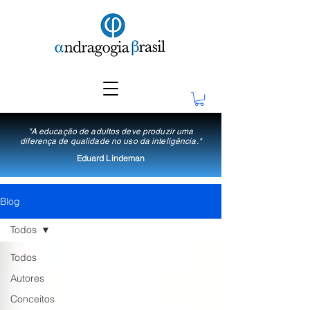
"A educação de adultos deve produzir uma
diferença de qualidade no uso da inteligência."
Eduard Lindeman
Blog
Todos
Todos
Autores
Conceitos