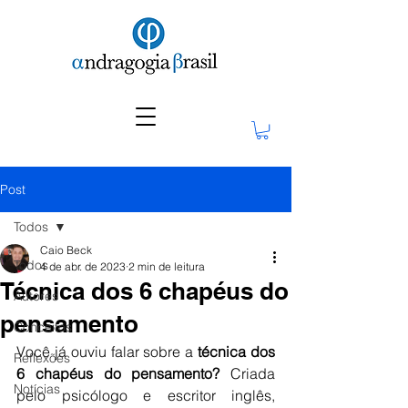
Post
Todos
Caio Beck
Todos
4 de abr. de 2023
2 min de leitura
Técnica dos 6 chapéus do
Autores
pensamento
Conceitos
Você já ouviu falar sobre a 
técnica dos 
Reflexões
6 chapéus do pensamento? 
Criada 
Notícias
pelo psicólogo e escritor inglês, 